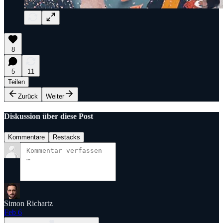
8
5
11
Teilen
Zurück
Weiter
Diskussion über diese Post
Kommentare
Restacks
Simon Richartz
Feb 6