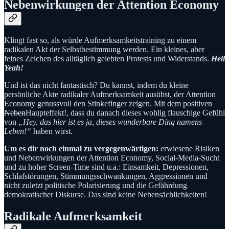
Nebenwirkungen der Attention Economy
Klingt fast so, als würde Aufmerksamkeitstraining zu einem
radikalen Akt der Selbstbestimmung werden. Ein kleines, aber
feines Zeichen des alltäglich gelebten Protests und Widerstands.
Hell
Yeah!
Und ist das nicht fantastisch? Du kannst, indem du kleine
persönliche Akte radikaler Aufmerksamkeit ausübst, der Attention
Economy genussvoll den Stinkefinger zeigen. Mit dem positiven
Neben
Haupteffekt!, dass du danach dieses wohlig flauschige Gefühl
von
„Hey, das hier ist es ja, dieses wunderbare Ding namens
Leben!“
haben wirst.
Um es dir noch einmal zu vergegenwärtigen:
erwiesene Risiken
und Nebenwirkungen der Attention Economy, Social-Media-Sucht
und zu hoher Screen-Time sind u.a.: Einsamkeit, Depressionen,
Schlafstörungen, Stimmungsschwankungen, Aggressionen und
nicht zuletzt politische Polarisierung und die Gefährdung
demokratischer Diskurse. Das sind keine Nebensächlichkeiten!
Radikale Aufmerksamkeit