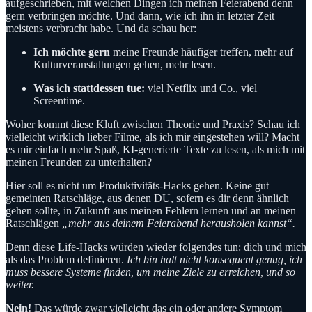
aufgeschrieben, mit welchen Dingen ich meinen Feierabend denn
gern verbringen möchte. Und dann, wie ich ihn in letzter Zeit
meistens verbracht habe. Und da schau her:
Ich möchte gern
meine Freunde häufiger treffen, mehr auf
Kulturveranstaltungen gehen, mehr lesen.
Was ich stattdessen tue:
viel Netflix und Co., viel
Screentime.
Woher kommt diese Kluft zwischen Theorie und Praxis? Schau ich
vielleicht wirklich lieber Filme, als ich mir eingestehen will? Macht
es mir einfach mehr Spaß, KI-generierte Texte zu lesen, als mich mit
meinen Freunden zu unterhalten?
Hier soll es nicht um Produktivitäts-Hacks gehen. Keine gut
gemeinten Ratschläge, aus denen DU, sofern es dir denn ähnlich
gehen sollte, in Zukunft aus meinen Fehlern lernen und an meinen
Ratschlägen
„mehr aus deinem Feierabend herausholen kannst“.
Denn diese Life-Hacks würden wieder folgendes tun: dich und mich
als das Problem definieren.
Ich bin halt nicht konsequent genug, ich
muss bessere Systeme finden, um meine Ziele zu erreichen, und so
weiter.
Nein!
Das würde zwar vielleicht das ein oder andere Symptom