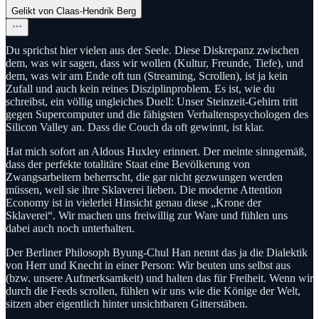
Gelikt von Claas-Hendrik Berg
Du sprichst hier vielen aus der Seele. Diese Diskrepanz zwischen
dem, was wir sagen, dass wir wollen (Kultur, Freunde, Tiefe), und
dem, was wir am Ende oft tun (Streaming, Scrollen), ist ja kein
Zufall und auch kein reines Disziplinproblem. Es ist, wie du
schreibst, ein völlig ungleiches Duell: Unser Steinzeit-Gehirn tritt
gegen Supercomputer und die fähigsten Verhaltenspsychologen des
Silicon Valley an. Dass die Couch da oft gewinnt, ist klar.
Hat mich sofort an Aldous Huxley erinnert. Der meinte sinngemäß,
dass der perfekte totalitäre Staat eine Bevölkerung von
Zwangsarbeitern beherrscht, die gar nicht gezwungen werden
müssen, weil sie ihre Sklaverei lieben. Die moderne Attention
Economy ist in vielerlei Hinsicht genau diese „Krone der
Sklaverei“. Wir machen uns freiwillig zur Ware und fühlen uns
dabei auch noch unterhalten.
Der Berliner Philosoph Byung-Chul Han nennt das ja die Dialektik
von Herr und Knecht in einer Person: Wir beuten uns selbst aus
(bzw. unsere Aufmerksamkeit) und halten das für Freiheit. Wenn wir
durch die Feeds scrollen, fühlen wir uns wie die Könige der Welt,
sitzen aber eigentlich hinter unsichtbaren Gitterstäben.