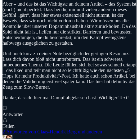
Aber – und das ist das Wichtigste an deinem Artikel – das System ist
(noch) nicht perfekt. Dass bei dir, mir und vielen anderen dieses
Gefühl „gärt“, dass hier etwas existenziell nicht stimmt, ist der
Beweis, dass wir noch nicht verloren haben. Wir müssen uns die
Kontrolle über unseren Dopaminhaushalt aktiv zurückholen. Da das
Spiel nicht fair ist, helfen nur die strikten Barrieren und bewussten
Entscheidungen, die du beschreibst, um den Kampf wenigstens
halbwegs ausgeglichen zu gestalten.
Und noch kurz zu deiner Note bezüglich der geringen Resonanz:
Lass dich davon bloß nicht unterbuttern. Das ist ein schweres,
unbequemes Thema. Die Leute fühlen sich bei sowas schnell ertappt
– das liked und teilt man nicht so leichtfüßig wie den nächsten „5
Tipps für mehr Produktivität“-Post. Ich hatte auch schon Artikel, bei
denen die Validierung erst viel später kam. Das hier hat definitiv das
Zeug zum Slow-Burner.
Danke, dass du hier mal Dampf abgelassen hast. Wichtiger Text!
Antworten
Teilen
2 Antworten von Claas-Hendrik Berg und anderen