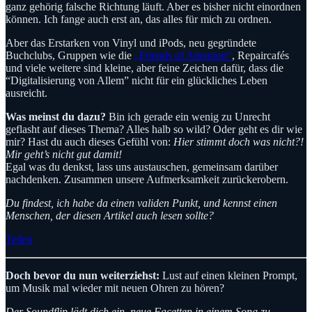
ganz gehörig falsche Richtung läuft. Aber es bisher nicht einordnen
können. Ich fange auch erst an, das alles für mich zu ordnen.
Aber das Erstarken von Vinyl und iPods, neu gegründete
Buchclubs, Gruppen wie die
„Friends of Attention“
, Repaircafés
und viele weitere sind kleine, aber feine Zeichen dafür, dass die
“Digitalisierung von Allem” nicht für ein glückliches Leben
ausreicht.
Was meinst du dazu?
Bin ich gerade ein wenig zu Unrecht
geflasht auf dieses Thema? Alles halb so wild? Oder geht es dir wie
mir? Hast du auch dieses Gefühl von:
Hier stimmt doch was nicht?!
Mir geht’s nicht gut damit!
Egal was du denkst, lass uns austauschen, gemeinsam darüber
nachdenken. Zusammen unsere Aufmerksamkeit zurückerobern.
Du findest, ich habe da einen validen Punkt, und kennst einen
Menschen, der diesen Artikel auch lesen sollte?
Teilen
Doch bevor du nun weiterziehst:
Lust auf einen kleinen Prompt,
um Musik mal wieder mit neuen Ohren zu hören?
Der Soundflip lädt dich ein, neue Facetten in einem Song zu